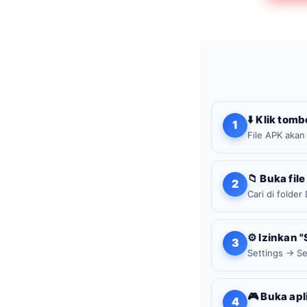
⬇️ Klik to
1
File APK akan
📁 Buka fi
2
Cari di folde
⚙️ Izinkan 
3
Settings → Sec
🎮 Buka apl
4