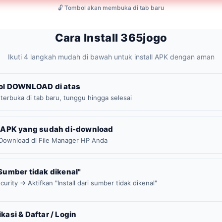
🔓 Tombol akan membuka di tab baru
Cara Install 365jogo
Ikuti 4 langkah mudah di bawah untuk install APK dengan aman
mbol DOWNLOAD di atas
 terbuka di tab baru, tunggu hingga selesai
le APK yang sudah di-download
r Download di File Manager HP Anda
"Sumber tidak dikenal"
urity → Aktifkan "Install dari sumber tidak dikenal"
ikasi & Daftar / Login