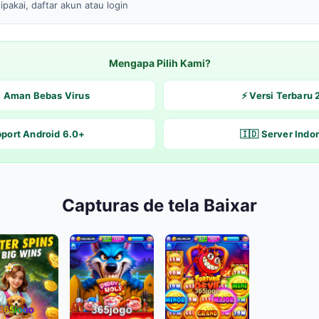
dipakai, daftar akun atau login
Mengapa Pilih Kami?
% Aman Bebas Virus
⚡ Versi Terbaru
pport Android 6.0+
🇮🇩 Server Indo
Capturas de tela Baixar