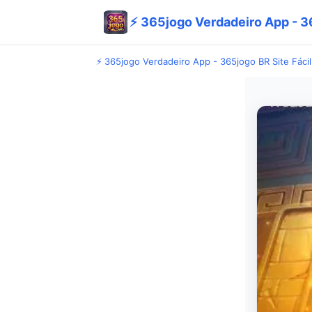
⚡ 365jogo Verdadeiro App - 36
⚡ 365jogo Verdadeiro App - 365jogo BR Site Fáci