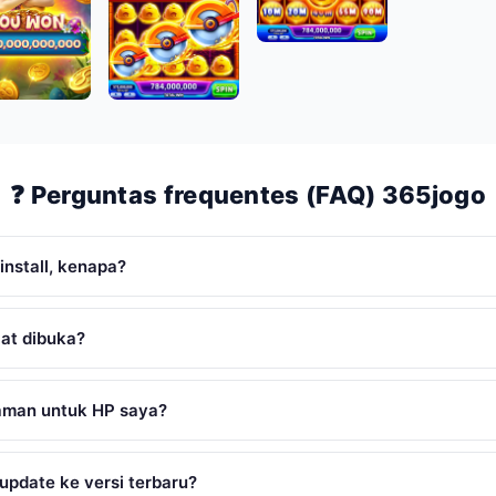
❓ Perguntas frequentes (FAQ) 365jogo
install, kenapa?
aat dibuka?
aman untuk HP saya?
update ke versi terbaru?