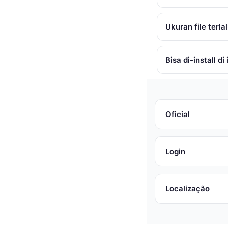
Ukuran file terla
Bisa di-install d
Oficial
Login
Localização