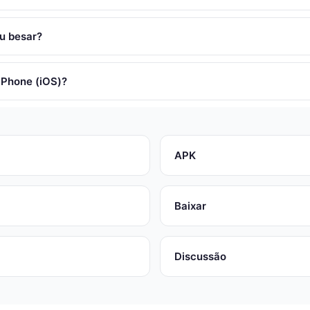
lu besar?
i iPhone (iOS)?
APK
Baixar
Discussão