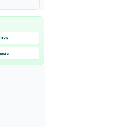
 2026
nesia