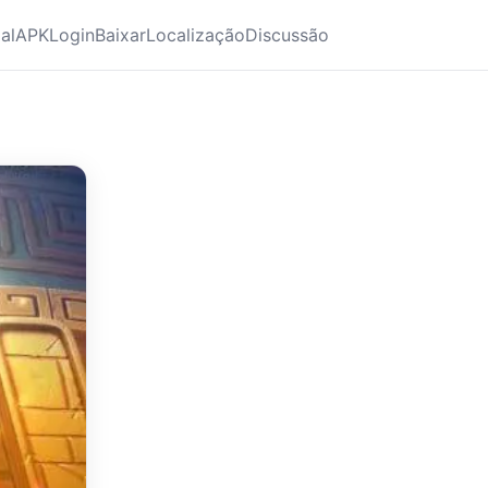
ial
APK
Login
Baixar
Localização
Discussão