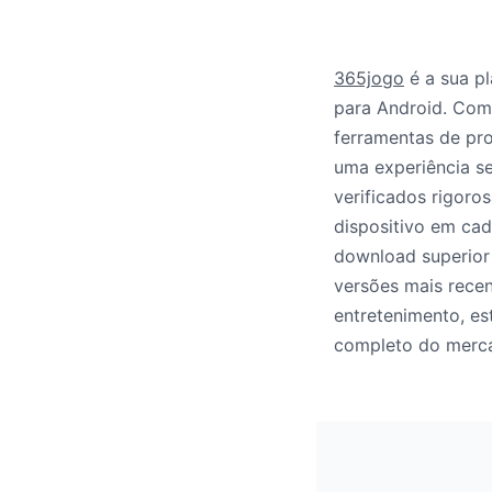
365jogo
é a sua pl
para Android. Com 
ferramentas de pro
uma experiência s
verificados rigoro
dispositivo em cad
download superior 
versões mais recen
entretenimento, es
completo do merca