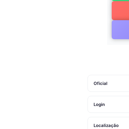
Oficial
Login
Localização